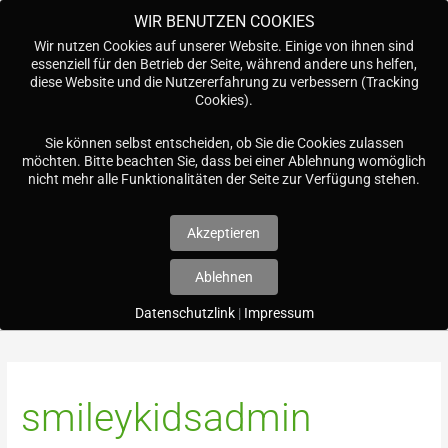
Zum
WIR BENUTZEN COOKIES
Inhalt
Wir nutzen Cookies auf unserer Website. Einige von ihnen sind
springen
essenziell für den Betrieb der Seite, während andere uns helfen,
diese Website und die Nutzererfahrung zu verbessern (Tracking
Cookies).
Menü
Sie können selbst entscheiden, ob Sie die Cookies zulassen
möchten. Bitte beachten Sie, dass bei einer Ablehnung womöglich
nicht mehr alle Funktionalitäten der Seite zur Verfügung stehen.
I
n
s
t
a
Datenschutzlink
|
Impressum
Suchen
g
nach:
r
a
m
smileykidsadmin